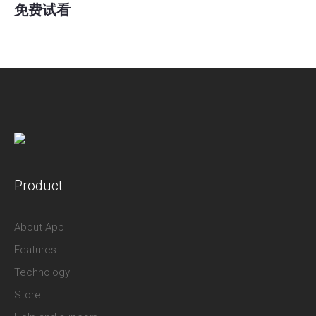
免费试看
Product
About App
Features
Technology
Store