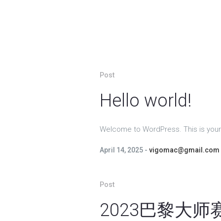
Post
Hello world!
Welcome to WordPress. This is your fir
April 14, 2025
vigomac@gmail.com
Post
2023巴黎大师