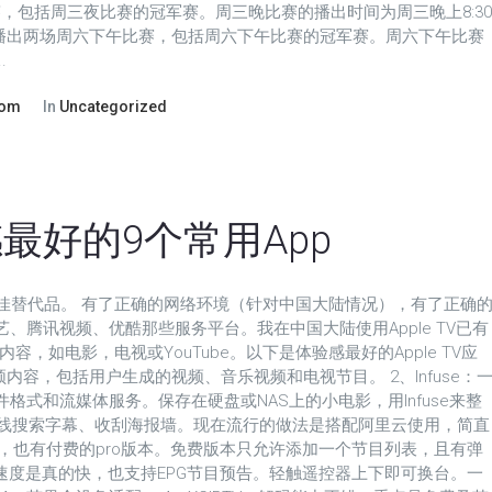
赛，包括周三夜比赛的冠军赛。周三晚比赛的播出时间为周三晚上8:30
将每周播出两场周六下午比赛，包括周六下午比赛的冠军赛。周六下午比赛
.
com
In
Uncategorized
验感最好的9个常用App
的绝佳替代品。 有了正确的网络环境（针对中国大陆情况），有了正确
、腾讯视频、优酷那些服务平台。我在中国大陆使用Apple TV已有
容，如电影，电视或YouTube。以下是体验感最好的Apple TV应
视频内容，包括用户生成的视频、音乐视频和电视节目。 2、Infuse：
格式和流媒体服务。保存在硬盘或NAS上的小电影，用Infuse来整
在线搜索字幕、收刮海报墙。现在流行的做法是搭配阿里云使用，简直
e版本，也有付费的pro版本。免费版本只允许添加一个节目列表，且有弹
换台速度是真的快，也支持EPG节目预告。轻触遥控器上下即可换台。一