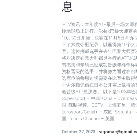
息
IPTV资讯：本年度ATP最后一场大师赛
硬地球场上进行。Rolex巴黎大师赛
10月30日开始，决赛在11月5日举
下了六次夺冠纪录，以赢得第40个大
赛。这位挪威选手在去年巴黎大师赛
将对决定在意大利都灵举行的ATP
韦杰夫和辛纳已经成功晋级年终锦标
资格晋级的选手，并将努力通过在巴
选席位的鲁恩迫切需要在比赛中取得
手谢尔顿凭借在日本公开赛上赢得的
会晋级ATP总决赛。 以下是2023年
Supersport – 中非: Canal+ Overseas
国: 咪咕视频、CCTV、上海五星、腾讯体育
Eurosport/Canal+ – 东欧: Setanta –
国: Tennis Channel – 英国:...
October 27, 2023
vigomac@gmail.