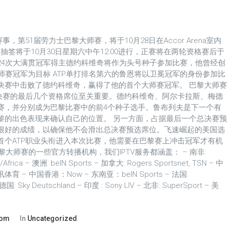
事，第51届劳力士巴黎大师赛，将于10月28日在Accor Arena室内
的抽签将于10月30日星期六中午12:00进行，正赛将在两轮资格赛后于
办 24次大满贯冠军得主德约科维奇将作为头号种子参加比赛，他曾经创
师赛冠军为目标 ATP单打排名第六的鲁恩将以卫冕冠军的身份参加比
决赛中击败了德约科维奇，赢得了他的首个大师赛冠军。 巴黎大师赛
总决赛的最后几个资格席位至关重要。德约科维奇、阿尔卡拉斯、梅德
赛，并分别成为巴黎比赛中的前4个种子选手。鲁布列夫是下一个有
黎的出色表现来确认自己的位置。 另一方面，占据最后一个总决赛预
很好的成绩，以确保他不会滑出总决赛预选席位。飞速崛起的美国选
首个ATP职业头衔进入本次比赛，他需要在巴黎赛上冲击冠军才有机
巴黎大师赛的一些官方转播机构，我们IPTV服务都涵盖： – 南非:
/Africa – 澳洲: beIN Sports – 加拿大: Rogers Sportsnet, TSN – 中
 – 中国香港：Now – 东南亚：beIN Sports – 法国:
 德国: Sky Deutschland – 印度 : Sony LIV – 北非: SuperSport – 美
com
In
Uncategorized