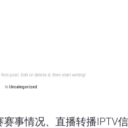
st post. Edit or delete it, then start writing!
In
Uncategorized
赛赛事情况、直播转播IPTV