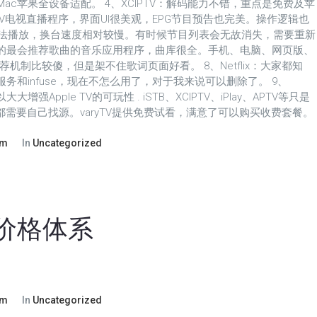
Pad、Mac苹果全设备适配。 4、XCIPTV：解码能力不错，重点是免费及苹
个IPTV电视直播程序，界面UI很美观，EPG节目预告也完美。操作逻辑也
无法播放，换台速度相对较慢。有时候节目列表会无故消失，需要重新
是最好的最会推荐歌曲的音乐应用程序，曲库很全。手机、电脑、网页版、
c：推荐机制比较傻，但是架不住歌词页面好看。 8、Netflix：大家都知
服务和infuse，现在不怎么用了，对于我来说可以删除了。 9、
大大增强Apple TV的可玩性 . iSTB、XCIPTV、iPlay、APTV等只是
播都需要自己找源。varyTV提供免费试看，满意了可以购买收费套餐。
om
In
Uncategorized
3年价格体系
om
In
Uncategorized