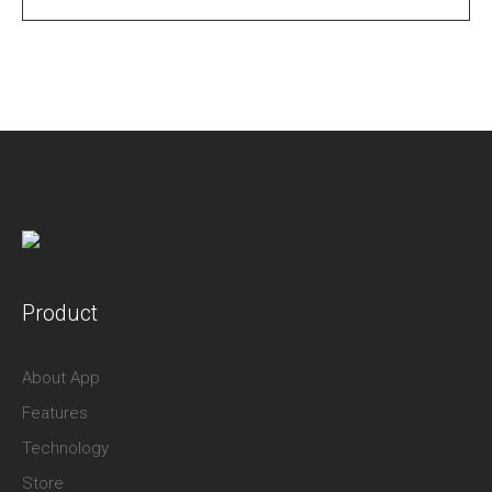
Product
About App
Features
Technology
Store