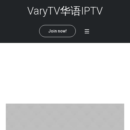
VaryTV华语IPTV
Join now!
Jack Adams
Home
/
Jack Adams