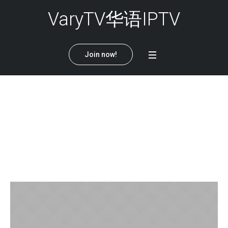
VaryTV华语IPTV
Join now!
Roger Phillips
Home
/
Roger Phillips