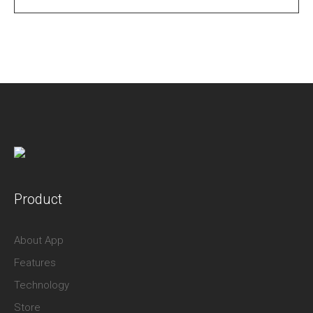
Product
About App
Features
Technology
Store