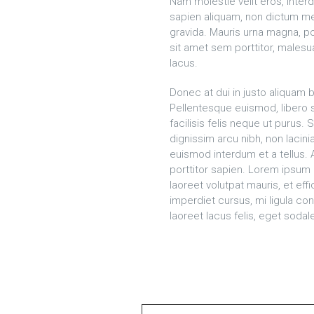
Nam molestie velit eros, interd
sapien aliquam, non dictum me
gravida. Mauris urna magna, po
sit amet sem porttitor, malesu
lacus.
Donec at dui in justo aliquam 
Pellentesque euismod, libero 
facilisis felis neque ut purus.
dignissim arcu nibh, non lacini
euismod interdum et a tellus.
porttitor sapien. Lorem ipsum 
laoreet volutpat mauris, et effi
imperdiet cursus, mi ligula c
laoreet lacus felis, eget sodale