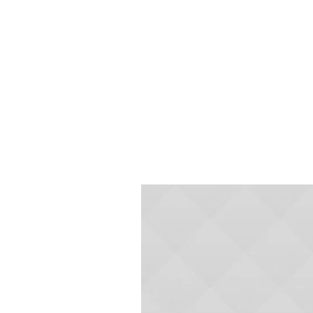
VaryTV华语IPT