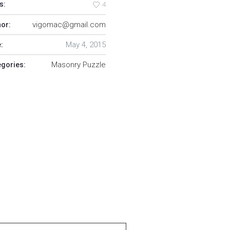
s:
4
vigomac@gmail.com
hor:
May 4, 2015
:
Masonry Puzzle
egories: