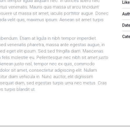
um tempor ligula aliquam nec. In ultrices libero nec
Like
tus venenatis. Mauris quis massa ut arcu tincidunt
suere ut massa sit amet, iaculis porttitor augue. Donec
Aut
ada velit quis, maximus ipsum. Aenean sit amet turpis
Date
Cat
bibendum. Etiam at ligula in nibh tempor imperdiet.
sed venenatis pharetra, massa ante egestas augue, in
 Sed eget elit ipsum. Sed sed fringilla diam. Maecenas
a felis molestie eu. Pellentesque nec nibh sit amet justo
 Aenean justo nisl, tempor nec ex quis, commodo
dolor sit amet, consectetur adipiscing elit. Nullam
citur diam vehicula in. Nunc auctor, elit dignissim
onsequat diam, sed egestas turpis urna nec metus. Cras
s turpis blandit ut.