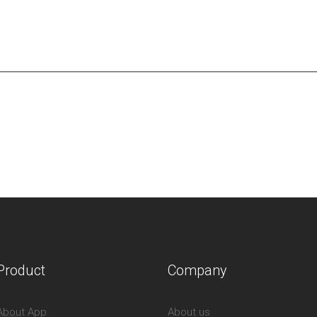
Product
Company
About App
About us