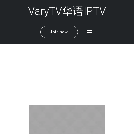
VaryTV华语IPTV
Join now!
Project Category:
Masonry Puzzle
Home
/
Masonry Puzzle