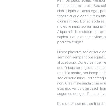
Nam vel purus lectus. Vestibul
Praesent id nisl turpis. Sed so
nibh, aliquet et lacus eget, po
fringilla augue eget, rutrum tr
dignissim leo. Donec sodales,
molestie nunc leo eu magna. Nun
Aliquam finibus dictum tortor
sapien, luctus et purus vitae
pharetra feugiat.
Fusce placerat scelerisque da
sem non semper consequat. Eti
aliquet odio. Donec semper, le
sed finibus tortor justo at qua
conubia nostra, per inceptos 
scelerisque nunc. Pellentesque
non. Cras malesuada consequat 
euismod varius diam, sed rhon
augue eu congue. Praesent vel 
Duis et tempor nisi, eu tincidu