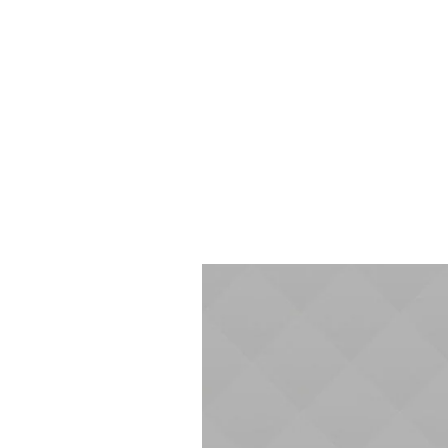
VaryTV华语IPT