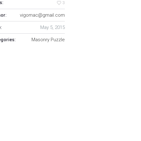
s:
3
vigomac@gmail.com
hor:
May 5, 2015
:
Masonry Puzzle
egories: