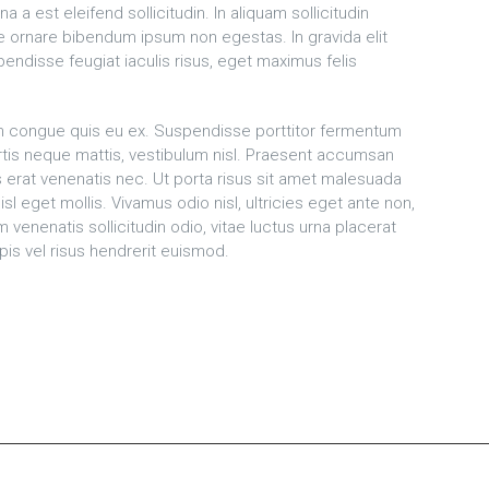
 a est eleifend sollicitudin. In aliquam sollicitudin
se ornare bibendum ipsum non egestas. In gravida elit
pendisse feugiat iaculis risus, eget maximus felis
m congue quis eu ex. Suspendisse porttitor fermentum
obortis neque mattis, vestibulum nisl. Praesent accumsan
 erat venenatis nec. Ut porta risus sit amet malesuada
sl eget mollis. Vivamus odio nisl, ultricies eget ante non,
 venenatis sollicitudin odio, vitae luctus urna placerat
is vel risus hendrerit euismod.