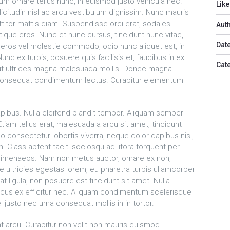
um ornare tellus nunc, in euismod justo vehicula nec.
Like
llicitudin nisl ac arcu vestibulum dignissim. Nunc mauris
rttitor mattis diam. Suspendisse orci erat, sodales
Aut
istique eros. Nunc et nunc cursus, tincidunt nunc vitae,
Date
 eros vel molestie commodo, odio nunc aliquet est, in
c ex turpis, posuere quis facilisis et, faucibus in ex.
Cat
, ut ultrices magna malesuada mollis. Donec magna
, consequat condimentum lectus. Curabitur elementum
pibus. Nulla eleifend blandit tempor. Aliquam semper
am tellus erat, malesuada a arcu sit amet, tincidunt
o consectetur lobortis viverra, neque dolor dapibus nisl,
m. Class aptent taciti sociosqu ad litora torquent per
himenaeos. Nam non metus auctor, ornare ex non,
 ultricies egestas lorem, eu pharetra turpis ullamcorper
ligula, non posuere est tincidunt sit amet. Nulla
cus ex efficitur nec. Aliquam condimentum scelerisque
justo nec urna consequat mollis in in tortor.
nt arcu. Curabitur non velit non mauris euismod