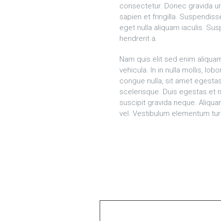
consectetur. Donec gravida urna
sapien et fringilla. Suspendis
eget nulla aliquam iaculis. Sus
hendrerit a.
Nam quis elit sed enim aliqua
vehicula. In in nulla mollis, l
congue nulla, sit amet egestas
scelerisque. Duis egestas et ni
suscipit gravida neque. Aliquam
vel. Vestibulum elementum turp