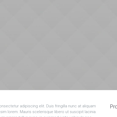
Pro
sectetur adipiscing elit. Duis fringilla nunc at aliquam
im lorem. Mauris scelerisque libero ut suscipit lacinia.