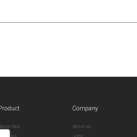
Product
Company
About App
About us
Features
Jobs