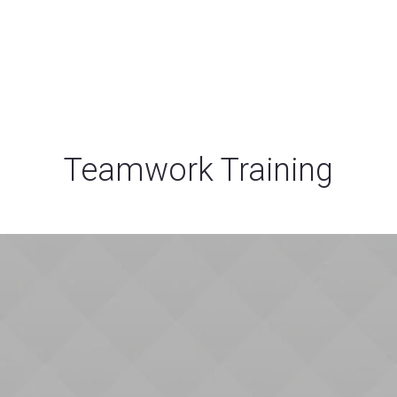
V
首页
Teamwork Training